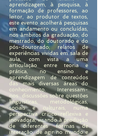
aprendizagem, à pesquisa, à
formação de professores, ao
leitor, ao produtor de textos,
este evento acolherá pesquisas
em andamento ou concluídas,
nos âmbitos da graduação, do
mestrado, do doutorado e do
pós-doutorado; relatos de
experiências vividas em sala de
aula, com vista a uma
articulação entre teoria e
prática, no ensino e
aprendizagem de conteúdos
das mais diversas áreas do
conhecimento. Interessam-
nos discussões sobre questões
linguísticas, metodológicas,
sociais e culturais, numa
perspectiva crítico-reflexiva e
inovadora, visando à produção
de diferentes formas de
interação, de agir no mundo e