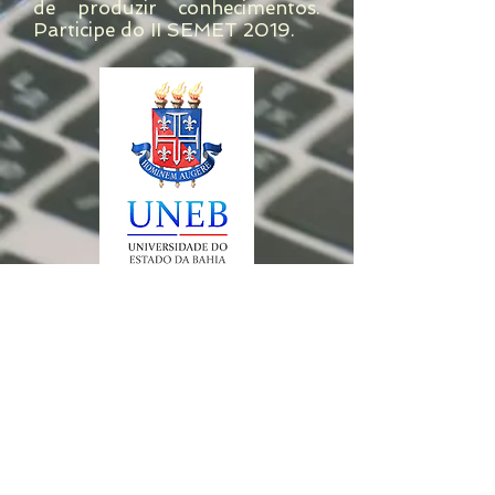
de produzir conhecimentos.
Participe do II SEMET 2019.
Departamento de
Educação - Campus
XIV/ Campus IV
Mestrado Profissional
em Educação e
Diversidade